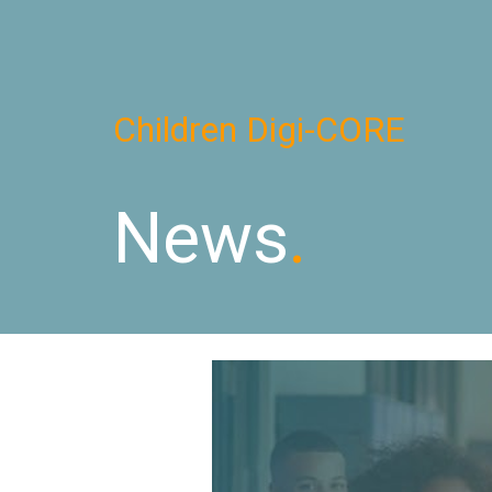
Sk
Children Digi-CORE
News
.